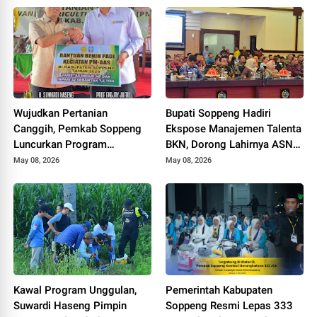
Wujudkan Pertanian
Bupati Soppeng Hadiri
Canggih, Pemkab Soppeng
Ekspose Manajemen Talenta
Luncurkan Program
BKN, Dorong Lahirnya ASN
Advanced Agriculture
Berintegritas
May 08, 2026
May 08, 2026
System
Kawal Program Unggulan,
Pemerintah Kabupaten
Suwardi Haseng Pimpin
Soppeng Resmi Lepas 333