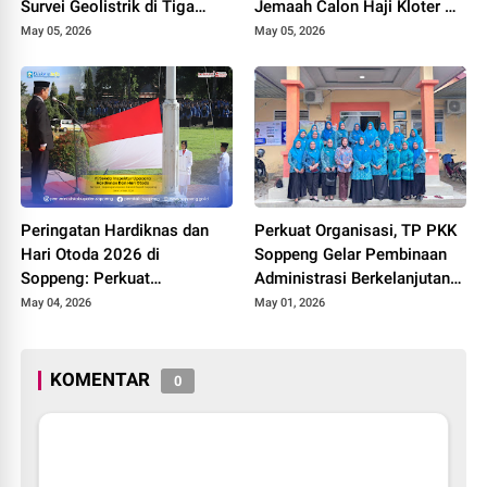
Survei Geolistrik di Tiga
Jemaah Calon Haji Kloter 21
Kecamatan
ke Tanah Suci
May 05, 2026
May 05, 2026
Peringatan Hardiknas dan
Perkuat Organisasi, TP PKK
Hari Otoda 2026 di
Soppeng Gelar Pembinaan
Soppeng: Perkuat
Administrasi Berkelanjutan
Kolaborasi Menuju
di Lilirilau
May 04, 2026
May 01, 2026
Pendidikan Bermutu
KOMENTAR
0