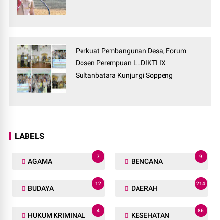
Perkuat Pembangunan Desa, Forum
Dosen Perempuan LLDIKTI IX
Sultanbatara Kunjungi Soppeng
LABELS
7
9
AGAMA
BENCANA
12
214
BUDAYA
DAERAH
4
86
HUKUM KRIMINAL
KESEHATAN