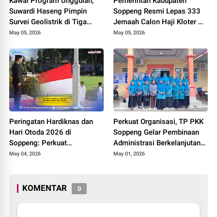
Kawal Program Unggulan,
Pemerintah Kabupaten
Suwardi Haseng Pimpin
Soppeng Resmi Lepas 333
Survei Geolistrik di Tiga
Jemaah Calon Haji Kloter 21
Kecamatan
ke Tanah Suci
May 05, 2026
May 05, 2026
Peringatan Hardiknas dan
Perkuat Organisasi, TP PKK
Hari Otoda 2026 di
Soppeng Gelar Pembinaan
Soppeng: Perkuat
Administrasi Berkelanjutan
Kolaborasi Menuju
di Lilirilau
May 04, 2026
May 01, 2026
Pendidikan Bermutu
KOMENTAR
0