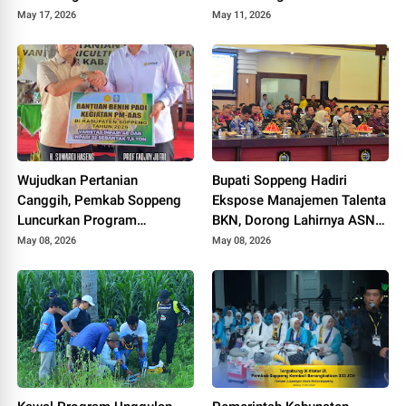
Lalabata
Jagung
May 17, 2026
May 11, 2026
Wujudkan Pertanian
Bupati Soppeng Hadiri
Canggih, Pemkab Soppeng
Ekspose Manajemen Talenta
Luncurkan Program
BKN, Dorong Lahirnya ASN
Advanced Agriculture
Berintegritas
May 08, 2026
May 08, 2026
System