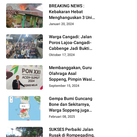
BREAKING NEWS :
Kebakaran Hebat
Menghanguskan 3 Unit
Rumah Di Jalan
Januari 20, 2024
Kayangan
Watansoppeng
Warga Cangadi: Jalan
Poros Lajoa-Cangadi-
Cabbenge Jadi Bukti
Kinerja SUKSES
Oktober 17, 2024
Membanggakan, Guru
Olahraga Asal
Soppeng, Pimpin Wasit
Tenis Meja PON XXI
September 15, 2024
Gempa Bumi Guncang
Bone dan Sekitarnya,
Warga Soppeng juga
Merasakan
Februari 08, 2025
SUKSES Perbaiki Jalan
Rusak di Rompegading,