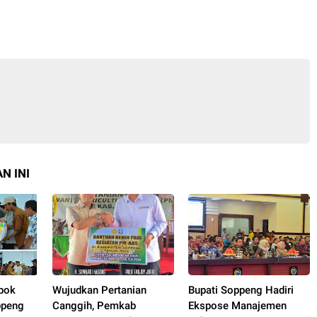
N INI
pok
Wujudkan Pertanian
Bupati Soppeng Hadiri
ppeng
Canggih, Pemkab
Ekspose Manajemen