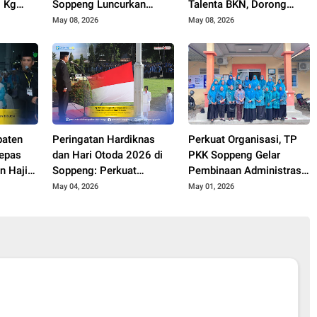
0 Kg
Soppeng Luncurkan
Talenta BKN, Dorong
agung
Program Advanced
Lahirnya ASN
May 08, 2026
May 08, 2026
Agriculture System
Berintegritas
paten
Peringatan Hardiknas
Perkuat Organisasi, TP
epas
dan Hari Otoda 2026 di
PKK Soppeng Gelar
n Haji
Soppeng: Perkuat
Pembinaan Administrasi
h Suci
Kolaborasi Menuju
Berkelanjutan di Lilirilau
May 04, 2026
May 01, 2026
Pendidikan Bermutu