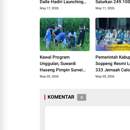
Dalle Hadiri Launching
Salurkan 249.10
SPPG Polri di Lalabata
Benih Padi dan J
May 17, 2026
May 11, 2026
Kawal Program
Pemerintah Kabu
Unggulan, Suwardi
Soppeng Resmi L
Haseng Pimpin Survei
333 Jemaah Calo
Geolistrik di Tiga
Kloter 21 ke Tana
May 05, 2026
May 05, 2026
Kecamatan
KOMENTAR
0