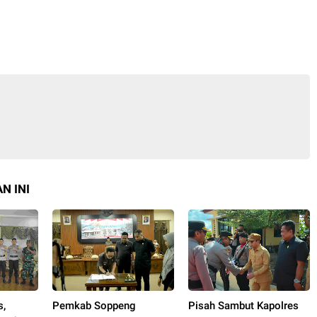
N INI
s,
Pemkab Soppeng
Pisah Sambut Kapolres