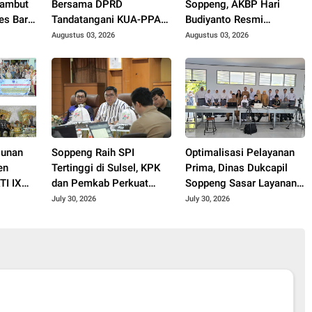
Sambut
Bersama DPRD
Soppeng, AKBP Hari
es Baru
Tandatangani KUA-PPAS
Budiyanto Resmi
n
APBD 2027
Gantikan AKBP Aditya
Augustus 03, 2026
Augustus 03, 2026
Pradana
gunan
Soppeng Raih SPI
Optimalisasi Pelayanan
en
Tertinggi di Sulsel, KPK
Prima, Dinas Dukcapil
TI IX
dan Pemkab Perkuat
Soppeng Sasar Layanan
ungi
Koordinasi Pencegahan
Perekaman e-KTP di 20
July 30, 2026
July 30, 2026
Korupsi
SMA Sederajat