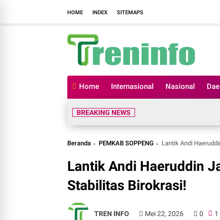
HOME
INDEX
SITEMAPS
Home
Internasional
Nasional
Dae
BREAKING NEWS
Beranda
PEMKAB SOPPENG
Lantik Andi Haeruddin
Lantik Andi Haeruddin J
Stabilitas Birokrasi!
TREN INFO
Mei 22, 2026
0
1