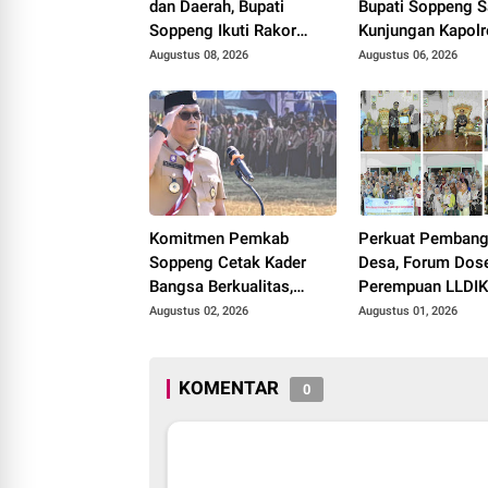
dan Daerah, Bupati
Bupati Soppeng 
Soppeng Ikuti Rakor
Kunjungan Kapolr
Pengelolaan BUMD dan
di Rumah Jabata
Augustus 08, 2026
Augustus 06, 2026
Barang Milik Daerah di
Makassar
Komitmen Pemkab
Perkuat Pemban
Soppeng Cetak Kader
Desa, Forum Dos
Bangsa Berkualitas,
Perempuan LLDIK
Bupati Suwardi Buka
Sultanbatara Kunj
Augustus 02, 2026
Augustus 01, 2026
Perkemahan di Waduk
Soppeng
Ompo
KOMENTAR
0