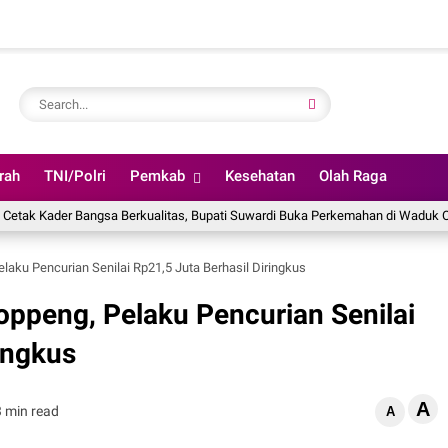
rah
TNI/Polri
Pemkab
Kesehatan
Olah Raga
r Bangsa Berkualitas, Bupati Suwardi Buka Perkemahan di Waduk Ompo
laku Pencurian Senilai Rp21,5 Juta Berhasil Diringkus
oppeng, Pelaku Pencurian Senilai
ingkus
A
3 min read
A