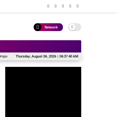
Network
PPKO TIM Cara'de 2026 Gelar Pelatihan Manajemen Kewirausahaan di Desa Ti
Thursday
,
August
06
,
2026
|
06:37 41 AM