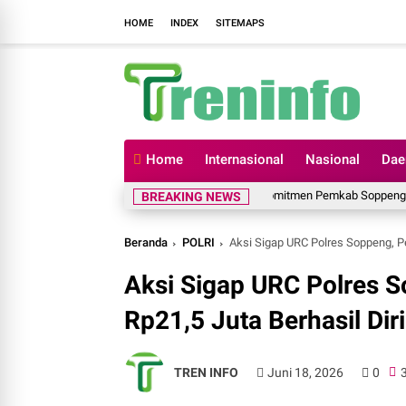
HOME
INDEX
SITEMAPS
Home
Internasional
Nasional
Dae
Komitmen Pemkab Soppeng Cetak Kade
BREAKING NEWS
Beranda
POLRI
Aksi Sigap URC Polres Soppeng, Pe
Aksi Sigap URC Polres S
Rp21,5 Juta Berhasil Dir
TREN INFO
Juni 18, 2026
0