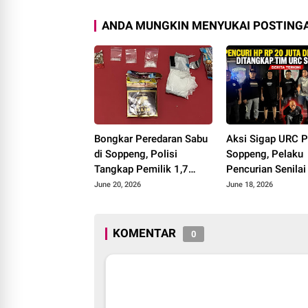
ANDA MUNGKIN MENYUKAI POSTINGA
Bongkar Peredaran Sabu
Aksi Sigap URC P
di Soppeng, Polisi
Soppeng, Pelaku
Tangkap Pemilik 1,7
Pencurian Senilai
Gram Barang Bukti
Juta Berhasil Dir
June 20, 2026
June 18, 2026
KOMENTAR
0