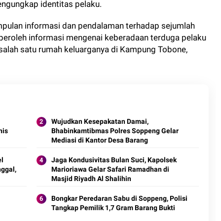
ngungkap identitas pelaku.
mpulan informasi dan pendalaman terhadap sejumlah
peroleh informasi mengenai keberadaan terduga pelaku
i salah satu rumah keluarganya di Kampung Tobone,
Wujudkan Kesepakatan Damai,
nis
Bhabinkamtibmas Polres Soppeng Gelar
Mediasi di Kantor Desa Barang
el
Jaga Kondusivitas Bulan Suci, Kapolsek
ggal,
Marioriawa Gelar Safari Ramadhan di
Masjid Riyadh Al Shalihin
Bongkar Peredaran Sabu di Soppeng, Polisi
Tangkap Pemilik 1,7 Gram Barang Bukti