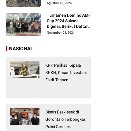
Tanpa Tunggu
Agustus 10, 2024
Turnamen Domino AMF
Cup 2024 Sukses
Digelar, Berikut Daftar
Pemenangnya
November 03, 2024
NASIONAL
KPK Periksa Kepala
BPKH, Kasus Investasi
Fiktif Taspen
Bisnis Esek-esek di
Gorontalo Terbongkar:
Polisi Gerebek