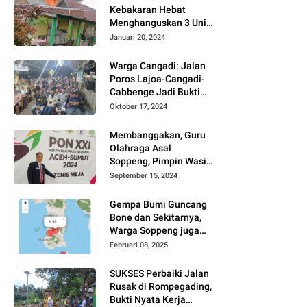
Kebakaran Hebat
Menghanguskan 3 Unit
Rumah Di Jalan
Januari 20, 2024
Kayangan
Watansoppeng
Warga Cangadi: Jalan
Poros Lajoa-Cangadi-
Cabbenge Jadi Bukti
Kinerja SUKSES
Oktober 17, 2024
Membanggakan, Guru
Olahraga Asal
Soppeng, Pimpin Wasit
Tenis Meja PON XXI
September 15, 2024
Gempa Bumi Guncang
Bone dan Sekitarnya,
Warga Soppeng juga
Merasakan
Februari 08, 2025
SUKSES Perbaiki Jalan
Rusak di Rompegading,
Bukti Nyata Kerja