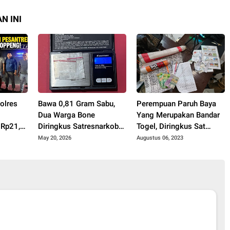
N INI
olres
Bawa 0,81 Gram Sabu,
Perempuan Paruh Baya
Dua Warga Bone
Yang Merupakan Bandar
 Rp21,5
Diringkus Satresnarkoba
Togel, Diringkus Sat
ingkus
Polres Soppeng
Reskrim Polres Soppeng
May 20, 2026
Augustus 06, 2023