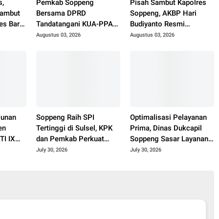
s,
Pemkab Soppeng
Pisah Sambut Kapolres
Sambut
Bersama DPRD
Soppeng, AKBP Hari
es Baru
Tandatangani KUA-PPAS
Budiyanto Resmi
n
APBD 2027
Gantikan AKBP Aditya
Augustus 03, 2026
Augustus 03, 2026
Pradana
gunan
Soppeng Raih SPI
Optimalisasi Pelayanan
en
Tertinggi di Sulsel, KPK
Prima, Dinas Dukcapil
TI IX
dan Pemkab Perkuat
Soppeng Sasar Layanan
ungi
Koordinasi Pencegahan
Perekaman e-KTP di 20
July 30, 2026
July 30, 2026
Korupsi
SMA Sederajat