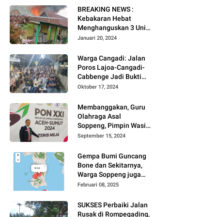
BREAKING NEWS :
Kebakaran Hebat
Menghanguskan 3 Unit
Rumah Di Jalan
Januari 20, 2024
Kayangan
Watansoppeng
Warga Cangadi: Jalan
Poros Lajoa-Cangadi-
Cabbenge Jadi Bukti
Kinerja SUKSES
Oktober 17, 2024
Membanggakan, Guru
Olahraga Asal
Soppeng, Pimpin Wasit
Tenis Meja PON XXI
September 15, 2024
Gempa Bumi Guncang
Bone dan Sekitarnya,
Warga Soppeng juga
Merasakan
Februari 08, 2025
SUKSES Perbaiki Jalan
Rusak di Rompegading,