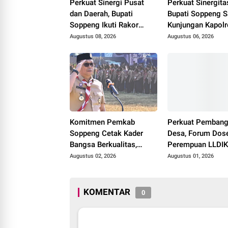
Perkuat Sinergi Pusat
Perkuat Sinergita
dan Daerah, Bupati
Bupati Soppeng 
Soppeng Ikuti Rakor
Kunjungan Kapolr
Pengelolaan BUMD dan
di Rumah Jabata
Augustus 08, 2026
Augustus 06, 2026
Barang Milik Daerah di
Makassar
Komitmen Pemkab
Perkuat Pemban
Soppeng Cetak Kader
Desa, Forum Dos
Bangsa Berkualitas,
Perempuan LLDIK
Bupati Suwardi Buka
Sultanbatara Kunj
Augustus 02, 2026
Augustus 01, 2026
Perkemahan di Waduk
Soppeng
Ompo
KOMENTAR
0