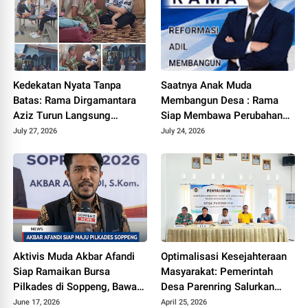
Kedekatan Nyata Tanpa
Saatnya Anak Muda
Batas: Rama Dirgamantara
Membangun Desa : Rama
Aziz Turun Langsung
Siap Membawa Perubahan
Menyapa dan Menjenguk
Baru Di Desa Batuah
July 27, 2026
July 24, 2026
Warga Desa Batuah
Aktivis Muda Akbar Afandi
Optimalisasi Kesejahteraan
Siap Ramaikan Bursa
Masyarakat: Pemerintah
Pilkades di Soppeng, Bawa
Desa Parenring Salurkan
Visi Perubahan Berbasis
BLT-DD Triwulan I Tahun
June 17, 2026
April 25, 2026