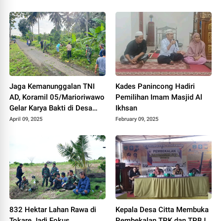
Aspirasi
2026
Jaga Kemanunggalan TNI
Kades Panincong Hadiri
AD, Koramil 05/Marioriwawo
Pemilihan Imam Masjid Al
Gelar Karya Bakti di Desa
Ikhsan
Congko
April 09, 2025
February 09, 2025
832 Hektar Lahan Rawa di
Kepala Desa Citta Membuka
Tokare Jadi Fokus
Pembekalan TPK dan TPBJ